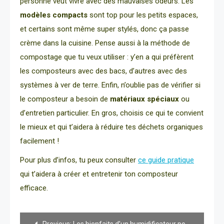
personne veut vivre avec des mauvaises odeurs. Les
modèles compacts
sont top pour les petits espaces,
et certains sont même super stylés, donc ça passe
crème dans la cuisine. Pense aussi à la méthode de
compostage que tu veux utiliser : y’en a qui préfèrent
les composteurs avec des bacs, d’autres avec des
systèmes à ver de terre. Enfin, n’oublie pas de vérifier si
le composteur a besoin de
matériaux spéciaux
ou
d’entretien particulier. En gros, choisis ce qui te convient
le mieux et qui t’aidera à réduire tes déchets organiques
facilement !
Pour plus d’infos, tu peux consulter
ce guide pratique
qui t’aidera à créer et entretenir ton composteur
efficace.
Navigation
Previous:
Les bienfaits d’un humidificateur pour votre santé et votre confort