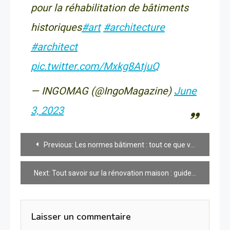
pour la réhabilitation de bâtiments
historiques
#art
#architecture
#architect
pic.twitter.com/Mxkg8AtjuQ
— INGOMAG (@IngoMagazine)
June
3, 2023
Navigation
Previous:
Les normes bâtiment : tout ce que vous devez savoir
de
Next:
Tout savoir sur la rénovation maison : guides et conseils pratiques
l’article
Laisser un commentaire