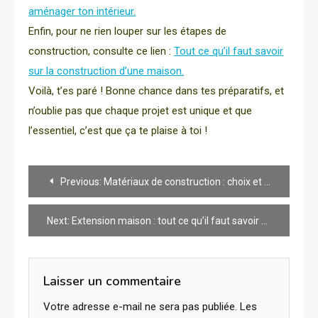
aménager ton intérieur.
Enfin, pour ne rien louper sur les étapes de
construction, consulte ce lien :
Tout ce qu’il faut savoir
sur la construction d’une maison.
Voilà, t’es paré ! Bonne chance dans tes préparatifs, et
n’oublie pas que chaque projet est unique et que
l’essentiel, c’est que ça te plaise à toi !
Navigation
Previous:
Matériaux de construction : choix et impact sur l’environnement
de
Next:
Extension maison : tout ce qu’il faut savoir avant de se lancer
l’article
Laisser un commentaire
Votre adresse e-mail ne sera pas publiée.
Les