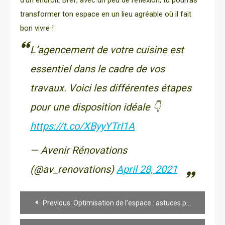
d’un endroit. Bref, avec un peu de réflexion, tu pourras
transformer ton espace en un lieu agréable où il fait
bon vivre !
L’agencement de votre cuisine est
essentiel dans le cadre de vos
travaux. Voici les différentes étapes
pour une disposition idéale 👇
https://t.co/XByyYTrI1A
— Avenir Rénovations
(@av_renovations)
April 28, 2021
Navigation
Previous:
Optimisation de l’espace : astuces pour un rangement efficace
de